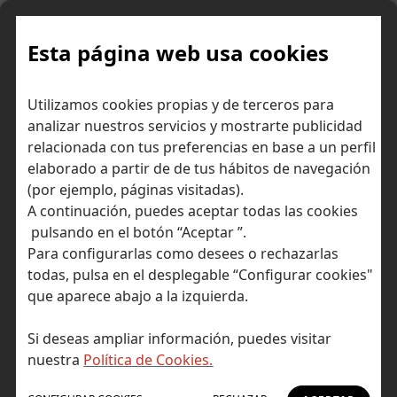
Skip
to
content
Esta página web usa cookies
Exxon
Inicio
Consejos para invertir
Ideas de inversión
Utilizamos cookies propias y de terceros para
Mobil: Destaca por su integración vertical y su dividendo
analizar nuestros servicios y mostrarte publicidad
relacionada con tus preferencias en base a un perfil
elaborado a partir de de tus hábitos de navegación
(por ejemplo, páginas visitadas).
A continuación, puedes aceptar todas las cookies
pulsando en el botón “Aceptar ”.
Para configurarlas como desees o rechazarlas
todas, pulsa en el desplegable “Configurar cookies"
que aparece abajo a la izquierda.
Si deseas ampliar información, puedes visitar
nuestra
Política de Cookies.