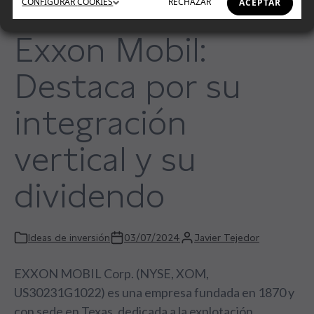
CONFIGURAR
COOKIES
RECHAZAR
ACEPTAR
Exxon Mobil:
Destaca por su
integración
vertical y su
dividendo
Ideas de inversión
03/07/2024
Javier Tejedor
EXXON MOBIL Corp. (NYSE, XOM,
US30231G1022) es una empresa fundada en 1870 y
con sede en Texas, dedicada a la explotación,