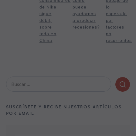
consumidores
cómo
debajo de
de Nike
puede
lo
sigue
ayudarnos
esperado
débil,
a predecir
por
sobre
recesiones?
factores
todo en
no
China
recurrentes
Buscar:
SUSCRÍBETE Y RECIBE NUESTROS ARTÍCULOS
POR EMAIL