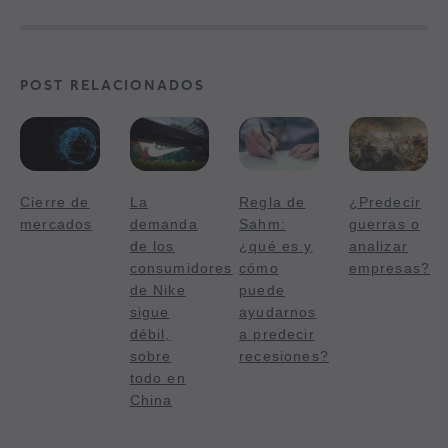
POST RELACIONADOS
Cierre de
La
Regla de
¿Predecir
mercados
demanda
Sahm:
guerras o
de los
¿qué es y
analizar
consumidores
cómo
empresas?
de Nike
puede
sigue
ayudarnos
débil,
a predecir
sobre
recesiones?
todo en
China