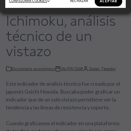
CONFIGURAR
COOKIES
RECHAZAR
ACEPTAR
Ichimoku, análisis
técnico de un
vistazo
Diccionario económico
26/09/2018
Javier Tejedor
Este indicador de análisis técnico fue creado por el
japonés Goichi Hosoda. Buscaba poder graficar un
indicador que de un solo vistazo permitiese ver la
tendencia y las líneas de resistencia y soporte.
Cuando graficamos el indicador en una plataforma