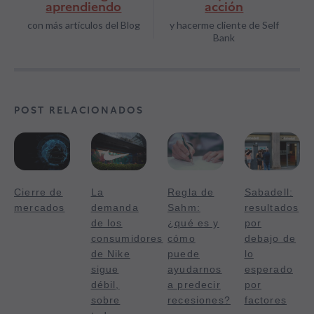
aprendiendo
acción
con más artículos del Blog
y hacerme cliente de Self
Bank
POST RELACIONADOS
Cierre de
La
Regla de
Sabadell:
mercados
demanda
Sahm:
resultados
de los
¿qué es y
por
consumidores
cómo
debajo de
de Nike
puede
lo
sigue
ayudarnos
esperado
débil,
a predecir
por
sobre
recesiones?
factores