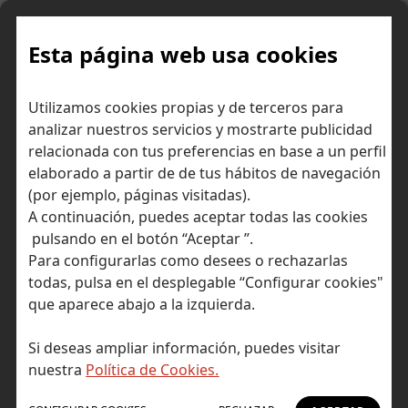
Skip
to
content
Esta página web usa cookies
A qué nos referimos cuando
Inicio
Diccionario económico
Utilizamos cookies propias y de terceros para
hablamos de Mercado Continuo
analizar nuestros servicios y mostrarte publicidad
relacionada con tus preferencias en base a un perfil
elaborado a partir de de tus hábitos de navegación
(por ejemplo, páginas visitadas).
A continuación, puedes aceptar todas las cookies
pulsando en el botón “Aceptar ”.
Para configurarlas como desees o rechazarlas
todas, pulsa en el desplegable “Configurar cookies"
que aparece abajo a la izquierda.
Si deseas ampliar información, puedes visitar
nuestra
Política de Cookies.