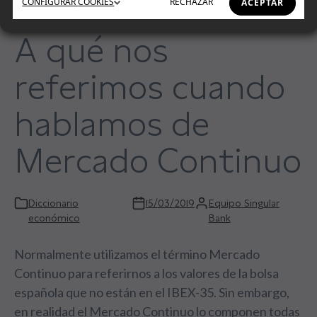
CONFIGURAR
COOKIES
RECHAZAR
ACEPTAR
A qué nos
referimos cuando
hablamos de
Mercado Continuo
Diccionario
15/03/2019
Equipo Singular
económico
Bank
Normalmente utilizamos el término Mercado
Continuo para referirnos a los valores de la bolsa
española que no están en el IBEX-35. Sin embargo,
en realidad el Mercado Continuo lo componen todas