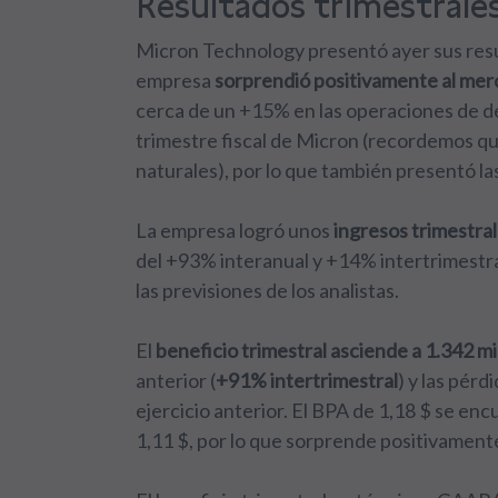
Resultados trimestrale
Micron Technology presentó ayer sus result
empresa
sorprendió positivamente al me
cerca de un +15% en las operaciones de de
trimestre fiscal de Micron (recordemos que
naturales), por lo que también presentó las
La empresa logró unos
ingresos trimestra
del +93% interanual y +14% intertrimestra
las previsiones de los analistas.
El
beneficio trimestral asciende a 1.342 m
anterior (
+91% intertrimestral
) y las pérd
ejercicio anterior. El BPA de 1,18 $ se en
1,11 $, por lo que sorprende positivament