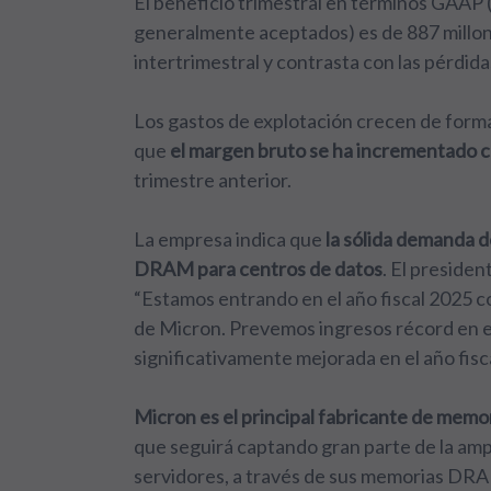
El beneficio trimestral en términos GAAP (
generalmente aceptados) es de 887 millo
intertrimestral y contrasta con las pérdid
Los gastos de explotación crecen de forma
que
el margen bruto se ha incrementado c
trimestre anterior.
La empresa indica que
la sólida demanda d
DRAM para centros de datos
. El preside
“Estamos entrando en el año fiscal 2025 co
de Micron. Prevemos ingresos récord en el 
significativamente mejorada en el año fisc
Micron es el principal fabricante de memo
que seguirá captando gran parte de la am
servidores, a través de sus memorias DR