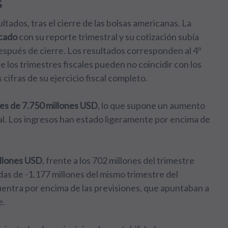
s
ados, tras el cierre de las bolsas americanas. La
rcado
con su reporte trimestral y su cotización subía
spués de cierre. Los resultados corresponden al 4º
 los trimestres fiscales pueden no coincidir con los
 cifras de su ejercicio fiscal completo.
les de 7.750 millones USD
, lo que supone un aumento
l. Los ingresos han estado ligeramente por encima de
illones USD
, frente a los 702 millones del trimestre
idas de -1.177 millones del mismo trimestre del
cuentra por encima de las previsiones, que apuntaban a
e.