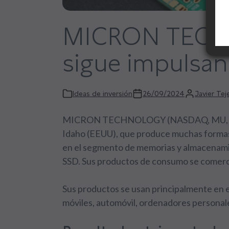
MICRON TECH
sigue impulsan
Ideas de inversión
26/09/2024
Javier Tej
MICRON TECHNOLOGY (NASDAQ, MU, US59
Idaho (EEUU), que produce muchas formas
en el segmento de memorias y almacenam
SSD. Sus productos de consumo se comercia
Sus productos se usan principalmente en 
móviles, automóvil, ordenadores personale