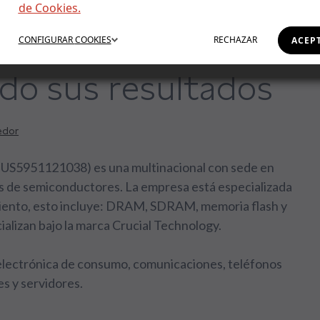
de Cookies.
NOLOGY: La IA
CONFIGURAR
COOKIES
RECHAZAR
ACEP
do sus resultados
edor
51121038) es una multinacional con sede en
 de semiconductores. La empresa está especializada
iento, esto incluye: DRAM, SDRAM, memoria flash y
lizan bajo la marca Crucial Technology.
electrónica de consumo, comunicaciones, teléfonos
s y servidores.