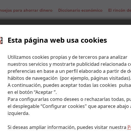
nsejos para ahorrar dinero
Diccionario económico
El rincón 
MICRON TECHNOLOGY: La IA sigue impulsando sus
ión
Esta página web usa cookies
Utilizamos cookies propias y de terceros para analizar
nuestros servicios y mostrarte publicidad relacionada c
preferencias en base a un perfil elaborado a partir de d
hábitos de navegación (por ejemplo, páginas visitadas)
A continuación, puedes aceptar todas las cookies puls
en el botón “Aceptar ”.
Para configurarlas como desees o rechazarlas todas, p
el desplegable “Configurar cookies" que aparece abajo a
izquierda.
Si deseas ampliar información, puedes visitar nuestra
P