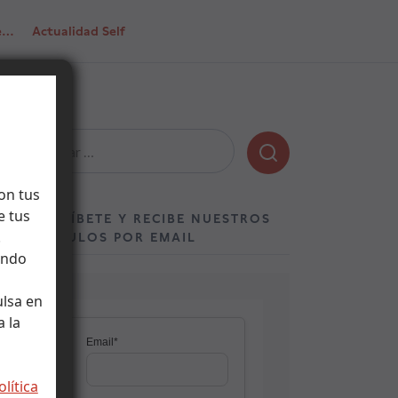
de…
Actualidad Self
Buscar:
on tus
e tus
SUSCRÍBETE Y RECIBE NUESTROS
.
ARTÍCULOS POR EMAIL
ando
ulsa en
 la
olítica