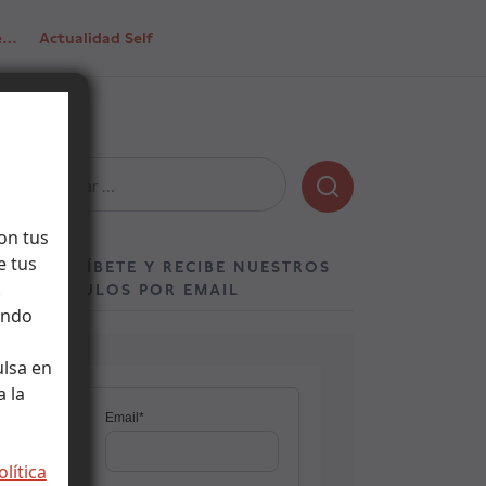
de…
Actualidad Self
Buscar:
on tus
e tus
SUSCRÍBETE Y RECIBE NUESTROS
.
ARTÍCULOS POR EMAIL
ando
ulsa en
 la
olítica