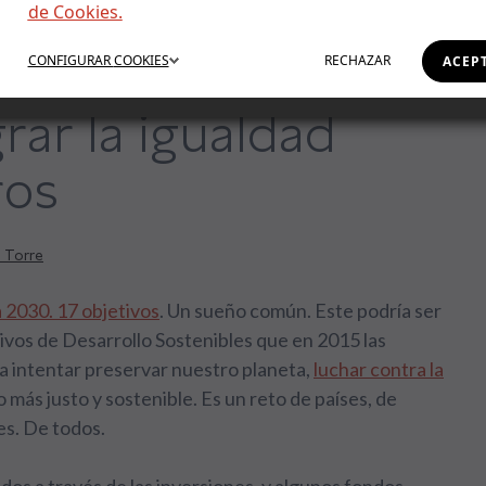
de Cookies.
esarrollo
CONFIGURAR
COOKIES
RECHAZAR
ACEP
rar la igualdad
ros
a Torre
2030. 17 objetivos
. Un sueño común. Este podría ser
ivos de Desarrollo Sostenibles que en 2015 las
a intentar preservar nuestro planeta,
luchar contra la
más justo y sostenible. Es un reto de países, de
es. De todos.