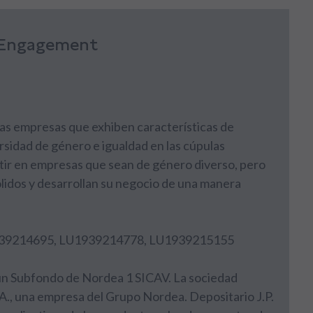
y Engagement
las empresas que exhiben características de
ersidad de género e igualdad en las cúpulas
ertir en empresas que sean de género diverso, pero
idos y desarrollan su negocio de una manera
1939214695, LU1939214778, LU1939215155
un Subfondo de Nordea 1 SICAV. La sociedad
., una empresa del Grupo Nordea. Depositario J.P.