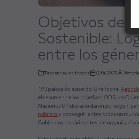
Objetivos de D
Sostenible: Log
entre los géne
Tendencias en fondos
12/01/2023
Victori
193 países de acuerdo. Una fecha:
Agenda 
el resumen de los objetivos ODS, los Objet
Naciones Unidas acordaron perseguir, par
pobreza
y conseguir entre todos un mundo 
Gobiernos, de dirigentes, de organizacion