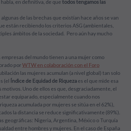
habla, en definitiva, de que
todos tengamos las
 algunas de las brechas que existían hace años se van
ue están recibiendo los criterios ASG (ambientales,
tiples ámbitos de la sociedad. Pero aún hay mucho
es empresas del mundo tienen a una mujer como
borado por
WTW en colaboración con el Foro
ubilación las mujeres acumulan (a nivel global) tan solo
s (el
Índice de Equidad de Riqueza
es el que mide esa
 motivos. Uno de ellos es que, desgraciadamente, el
 estar equiparado, especialmente cuando nos
a riqueza acumulada por mujeres se sitúa en el 62%),
ados la distancia se reduce significativamente (89%).
 geográficas: Nigeria, Argentina, México o Turquía
ualdad entre hombres y mujeres. En el caso de España