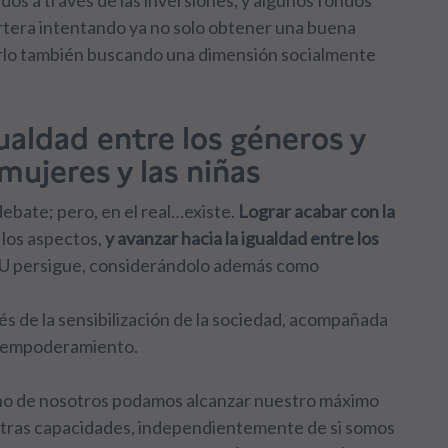
os a través de las inversiones, y algunos fondos
artera intentando ya no solo obtener una buena
cerlo también buscando una dimensión socialmente
gualdad entre los géneros y
mujeres y las niñas
debate; pero, en el real…existe.
Lograr acabar con la
 los aspectos,
y avanzar hacia la igualdad entre los
NU persigue, considerándolo además como
és de la sensibilización de la sociedad, acompañada
de empoderamiento.
uno de nosotros podamos alcanzar nuestro máximo
stras capacidades, independientemente de si somos