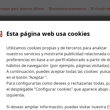
nsejos para ahorrar dinero
Diccionario económico
El rincón 
Objetivos de Desarrollo Sostenible: Lograr la igualdad
fondos
Esta página web usa cookies
Utilizamos cookies propias y de terceros para analizar
nuestros servicios y mostrarte publicidad relacionada c
preferencias en base a un perfil elaborado a partir de d
hábitos de navegación (por ejemplo, páginas visitadas)
A continuación, puedes aceptar todas las cookies puls
en el botón “Aceptar ”.
Para configurarlas como desees o rechazarlas todas, p
el desplegable “Configurar cookies" que aparece abajo a
izquierda.
Si deseas ampliar información, puedes visitar nuestra
P