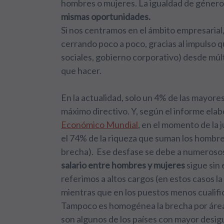
hombres o mujeres. La igualdad de género 
mismas oportunidades.
Si nos centramos en el ámbito empresarial,
cerrando poco a poco, gracias al impulso q
sociales, gobierno corporativo) desde múl
que hacer.
En la actualidad, solo un 4% de las mayor
máximo directivo. Y, según el informe ela
Económico Mundial
, en el momento de la j
el 74% de la riqueza que suman los hombre
brecha). Ese desfase se debe a numerosos
salario entre hombres y mujeres
sigue sin
referimos a altos cargos (en estos casos l
mientras que en los puestos menos cualific
Tampoco es homogénea la brecha por áreas
son algunos de los países con mayor desig