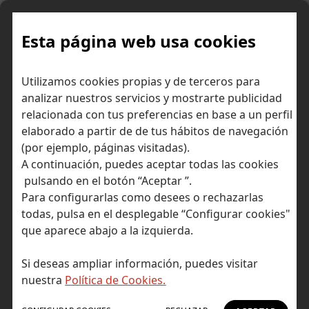
Skip
to
content
Esta página web usa cookies
Plan de pensiones: invertir en
Inicio
Consejos para invertir
Utilizamos cookies propias y de terceros para
tu futuro no entiende de estaciones
analizar nuestros servicios y mostrarte publicidad
relacionada con tus preferencias en base a un perfil
elaborado a partir de de tus hábitos de navegación
(por ejemplo, páginas visitadas).
A continuación, puedes aceptar todas las cookies
pulsando en el botón “Aceptar ”.
Para configurarlas como desees o rechazarlas
todas, pulsa en el desplegable “Configurar cookies"
que aparece abajo a la izquierda.
Si deseas ampliar información, puedes visitar
nuestra
Política de Cookies.