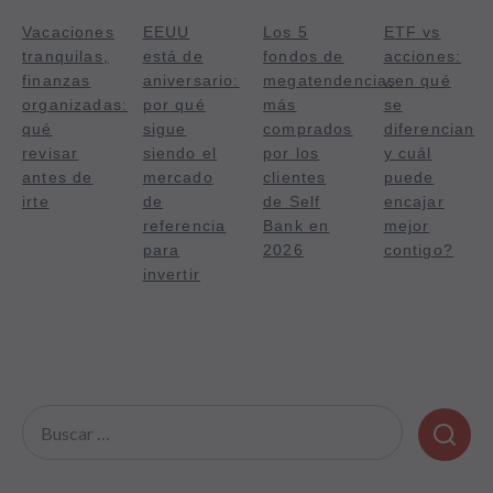
Vacaciones
EEUU
Los 5
ETF vs
tranquilas,
está de
fondos de
acciones:
finanzas
aniversario:
megatendencias
¿en qué
organizadas:
por qué
más
se
qué
sigue
comprados
diferencian
revisar
siendo el
por los
y cuál
antes de
mercado
clientes
puede
irte
de
de Self
encajar
referencia
Bank en
mejor
para
2026
contigo?
invertir
Buscar: