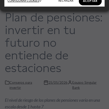
CONFIGURAR
COOKIES
RECHAZAR
ACEPTAR
Plan de pensiones:
invertir en tu
futuro no
entiende de
estaciones
Consejos para
25/05/2026
Equipo Singular
invertir
Bank
El nivel de riesgo de los planes de pensiones varía en una
escala desde 1 hasta 7