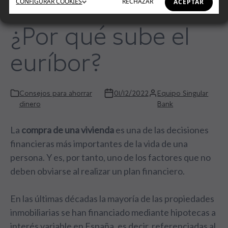
CONFIGURAR
COOKIES
RECHAZAR
ACEPTAR
¿Por qué sube el
euríbor?
Consejos para ahorrar
01/12/2022
Equipo Singular
dinero
Bank
La
compra de una vivienda
es una de las decisiones
financieras más importantes de la vida de una
persona. Y es, por tanto, uno de los factores que no
deben obviarse al realizar un plan financiero.
En las últimas décadas la mayoría de las propiedades
inmobiliarias se han financiado mediante hipotecas a
interés variable en España, es decir, referenciadas al