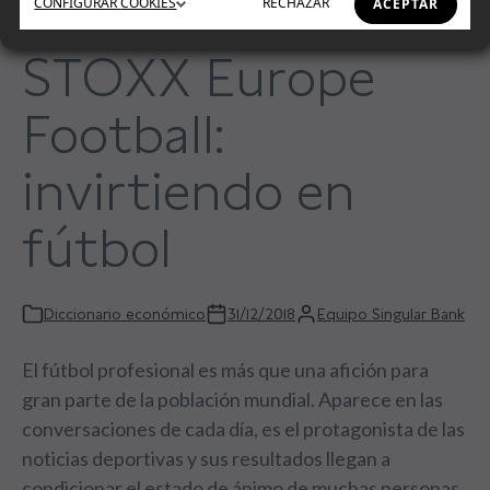
CONFIGURAR
COOKIES
RECHAZAR
ACEPTAR
STOXX Europe
Football:
invirtiendo en
fútbol
Diccionario económico
31/12/2018
Equipo Singular Bank
El fútbol profesional es más que una afición para
gran parte de la población mundial. Aparece en las
conversaciones de cada día, es el protagonista de las
noticias deportivas y sus resultados llegan a
condicionar el estado de ánimo de muchas personas.