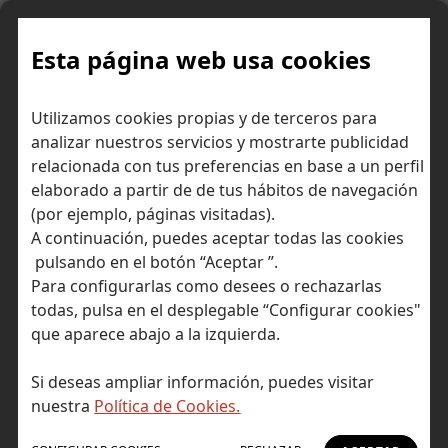
Skip
to
content
Esta página web usa cookies
Inicio
Consejos para invertir
Ideas de inversión
Utilizamos cookies propias y de terceros para
Telefónica pierde 411 millones en el 1T por el impacto contable
analizar nuestros servicios y mostrarte publicidad
de sus desinversiones
relacionada con tus preferencias en base a un perfil
elaborado a partir de de tus hábitos de navegación
(por ejemplo, páginas visitadas).
A continuación, puedes aceptar todas las cookies
pulsando en el botón “Aceptar ”.
Para configurarlas como desees o rechazarlas
todas, pulsa en el desplegable “Configurar cookies"
que aparece abajo a la izquierda.
Si deseas ampliar información, puedes visitar
nuestra
Política de Cookies.