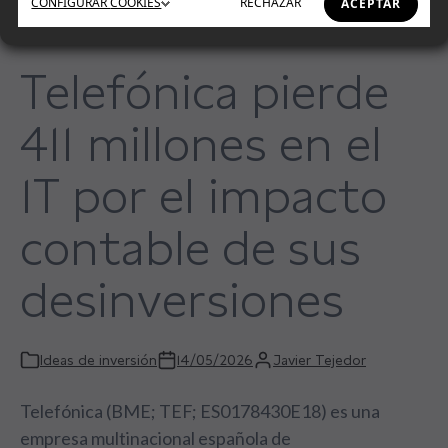
CONFIGURAR
COOKIES
RECHAZAR
ACEPTAR
Telefónica pierde
411 millones en el
1T por el impacto
contable de sus
desinversiones
Ideas de inversión
14/05/2026
Javier Tejedor
Telefónica (BME; TEF; ES0178430E18) es una
empresa multinacional española de