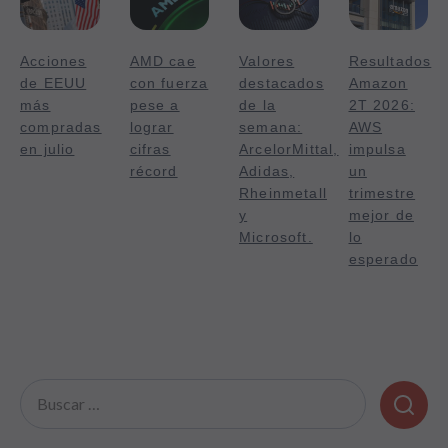
Acciones
AMD cae
Valores
Resultados
de EEUU
con fuerza
destacados
Amazon
más
pese a
de la
2T 2026:
compradas
lograr
semana:
AWS
en julio
cifras
ArcelorMittal,
impulsa
récord
Adidas,
un
Rheinmetall
trimestre
y
mejor de
Microsoft.
lo
esperado
Buscar: