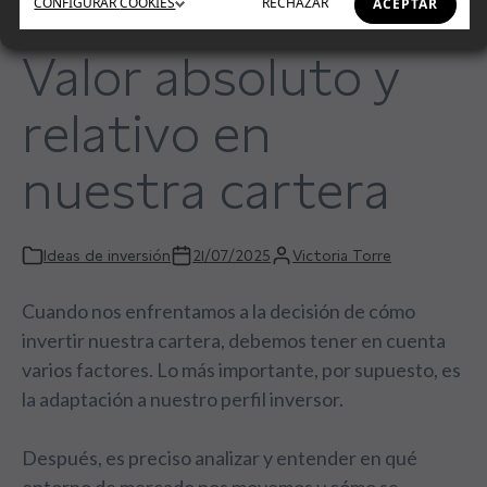
CONFIGURAR
COOKIES
RECHAZAR
ACEPTAR
Valor absoluto y
relativo en
nuestra cartera
Ideas de inversión
21/07/2025
Victoria Torre
Cuando nos enfrentamos a la decisión de cómo
invertir nuestra cartera, debemos tener en cuenta
varios factores. Lo más importante, por supuesto, es
la adaptación a nuestro perfil inversor.
Después, es preciso analizar y entender en qué