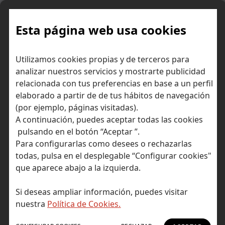
Skip
to
content
Esta página web usa cookies
Valor
Inicio
Consejos para invertir
Ideas de inversión
Utilizamos cookies propias y de terceros para
absoluto y relativo en nuestra cartera
analizar nuestros servicios y mostrarte publicidad
relacionada con tus preferencias en base a un perfil
elaborado a partir de de tus hábitos de navegación
(por ejemplo, páginas visitadas).
A continuación, puedes aceptar todas las cookies
pulsando en el botón “Aceptar ”.
Para configurarlas como desees o rechazarlas
todas, pulsa en el desplegable “Configurar cookies"
que aparece abajo a la izquierda.
Si deseas ampliar información, puedes visitar
nuestra
Política de Cookies.