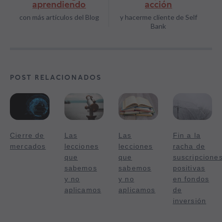
aprendiendo
acción
con más artículos del Blog
y hacerme cliente de Self
Bank
POST RELACIONADOS
Cierre de
Las
Las
Fin a la
mercados
lecciones
lecciones
racha de
que
que
suscripcione
sabemos
sabemos
positivas
y no
y no
en fondos
aplicamos
aplicamos
de
inversión