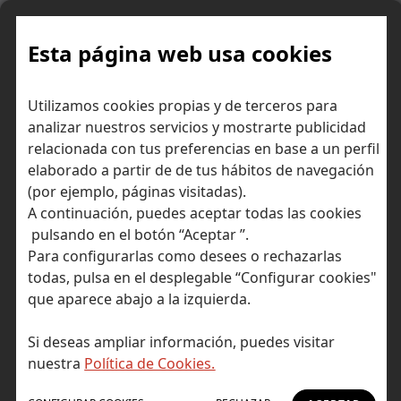
Skip
to
content
Esta página web usa cookies
Copiar o batir al mercado:
Inicio
Consejos para invertir
Utilizamos cookies propias y de terceros para
éstas son las claves para decidirte, por activa o por pasiva
analizar nuestros servicios y mostrarte publicidad
relacionada con tus preferencias en base a un perfil
elaborado a partir de de tus hábitos de navegación
(por ejemplo, páginas visitadas).
A continuación, puedes aceptar todas las cookies
pulsando en el botón “Aceptar ”.
Para configurarlas como desees o rechazarlas
todas, pulsa en el desplegable “Configurar cookies"
que aparece abajo a la izquierda.
Si deseas ampliar información, puedes visitar
nuestra
Política de Cookies.