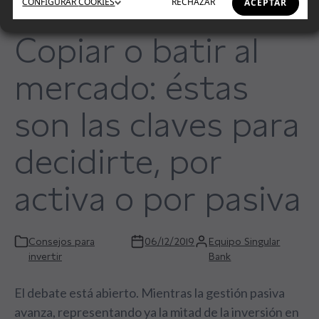
CONFIGURAR
COOKIES
RECHAZAR
ACEPTAR
Copiar o batir al
mercado: éstas
son las claves para
decidirte, por
activa o por pasiva
Consejos para
06/12/2019
Equipo Singular
invertir
Bank
El debate está abierto. Mientras la gestión pasiva
avanza, representando ya la mitad de la inversión en