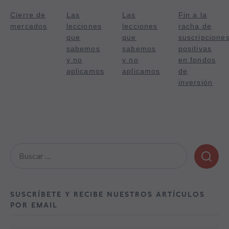
Cierre de
Las
Las
Fin a la
mercados
lecciones
lecciones
racha de
que
que
suscripcione
sabemos
sabemos
positivas
y no
y no
en fondos
aplicamos
aplicamos
de
inversión
Buscar:
SUSCRÍBETE Y RECIBE NUESTROS ARTÍCULOS
POR EMAIL