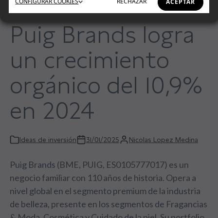
CONFIGURAR
COOKIES
RECHAZAR
ACEPTAR
Puig Brands logra
un crecimiento
orgánico del 10,9%
en 2024
Ideas de inversión
31/01/2025
Nicolas Lopez Medina
Puig Brands (BME, PUIG, ES0105777017) es un
negocio familiar con 110 años de historia. Opera a
nivel global en el segmento premium de la industria
de belleza, presente en los segmentos de Fragancias
& Moda, Cosmética y Cuidado de la piel. Su portfolio