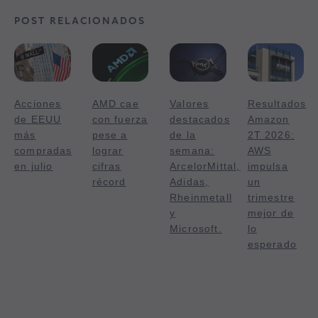
POST RELACIONADOS
Acciones
AMD cae
Valores
Resultados
de EEUU
con fuerza
destacados
Amazon
más
pese a
de la
2T 2026:
compradas
lograr
semana:
AWS
en julio
cifras
ArcelorMittal,
impulsa
récord
Adidas,
un
Rheinmetall
trimestre
y
mejor de
Microsoft.
lo
esperado