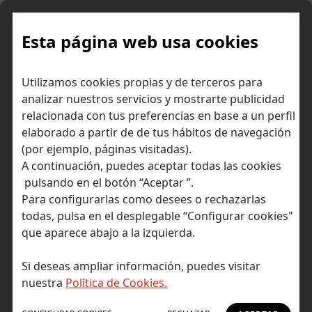
Skip
to
content
Esta página web usa cookies
Puig
Inicio
Consejos para invertir
Ideas de inversión
Utilizamos cookies propias y de terceros para
Brands logra un crecimiento orgánico del 10,9% en 2024
analizar nuestros servicios y mostrarte publicidad
relacionada con tus preferencias en base a un perfil
elaborado a partir de de tus hábitos de navegación
(por ejemplo, páginas visitadas).
A continuación, puedes aceptar todas las cookies
pulsando en el botón “Aceptar ”.
Para configurarlas como desees o rechazarlas
todas, pulsa en el desplegable “Configurar cookies"
que aparece abajo a la izquierda.
Si deseas ampliar información, puedes visitar
nuestra
Política de Cookies.